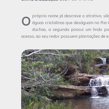
O próprio nome já descreve o atrativo, são três quedas de cachoeiras em sequência, com suas
águas cristalinas que deságuam no Rio 
duchas, a segunda possui um lindo po
acesso, ao seu redor possuem plantações de e