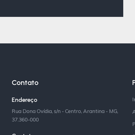
Contato
Endereço
I
Rua Dona Ovídia, s/n - Centro, Arantina - MG,
A
37.360-000
P